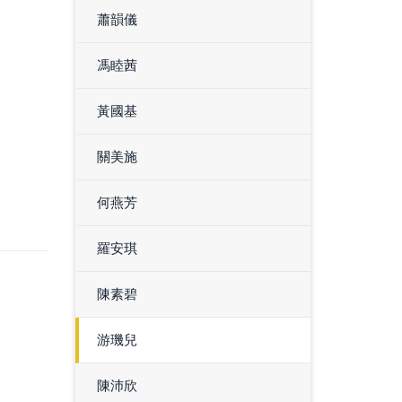
蕭韻儀
馮睦茜
黃國基
關美施
何燕芳
羅安琪
陳素碧
游璣兒
陳沛欣