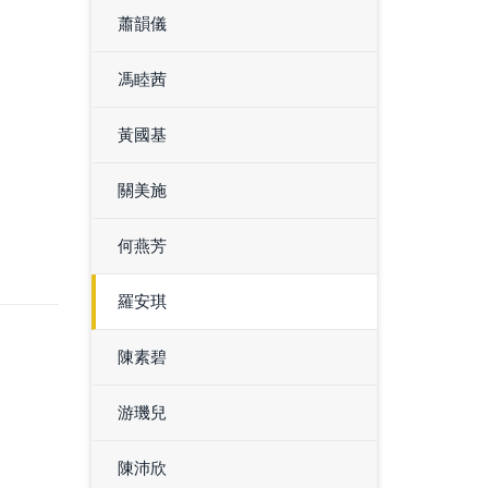
蕭韻儀
馮睦茜
黃國基
關美施
何燕芳
羅安琪
陳素碧
游璣兒
陳沛欣