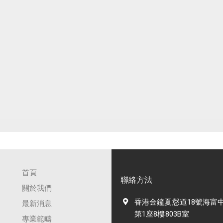
首頁
聯絡方法
關於我們
香港金鐘夏慤道18號海富
最新消息
第1座8樓803B室
專業範疇