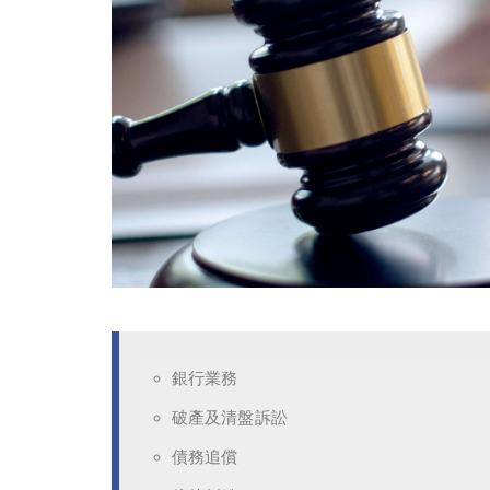
銀行業務
破產及清盤訴訟
債務追償