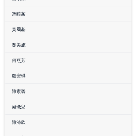
馮睦茜
黃國基
關美施
何燕芳
羅安琪
陳素碧
游璣兒
陳沛欣