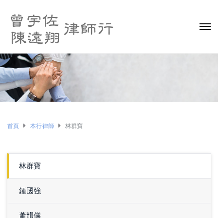
首頁
本行律師
林群寶
林群寶
鍾國強
蕭韻儀