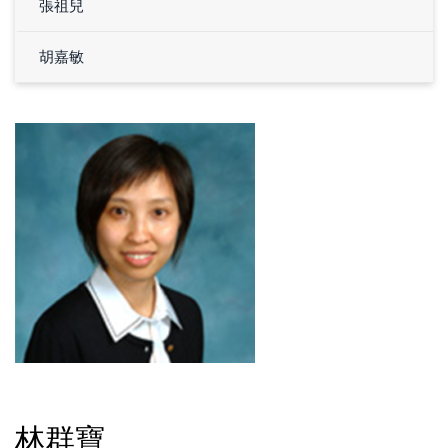
張祖兒
胡嘉敏
林群寶